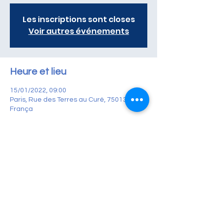
Les inscriptions sont closes
Voir autres événements
Heure et lieu
15/01/2022, 09:00
Paris, Rue des Terres au Curé, 75013 Paris,
França
À propos de l'événement
Sabemos hoje que ser pais não é
necessariamente fácil como para alguns...
O caminho pode ser complicado, longo,
caro e repleto de armadilhas.
A associação CEKI, que acompanha você
durante todo o seu curso de PMA no
exterior, convida você a participar de um