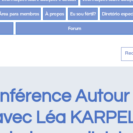
Área para membros
À propos
Eu sou fértil?
Diretório espec
Forum
onférence Autour
avec Léa KARPEL