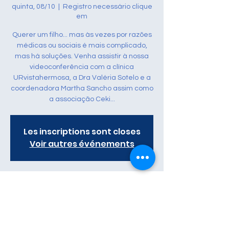
quinta, 08/10
  |  
Registro necessário clique
em
Querer um filho... mas às vezes por razões
médicas ou sociais é mais complicado,
mas há soluções. Venha assistir à nossa
videoconferência com a clínica
URvistahermosa, a Dra Valéria Sotelo e a
coordenadora Martha Sancho assim como
a associação Ceki...
Les inscriptions sont closes
Voir autres événements
Heure et lieu
08/10/2020, 20:30
Registro necessário clique em